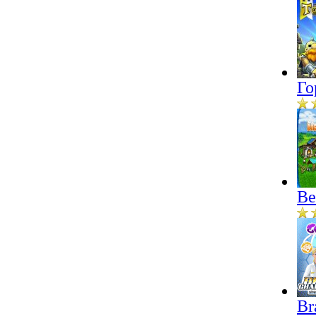
Го
Ве
Br