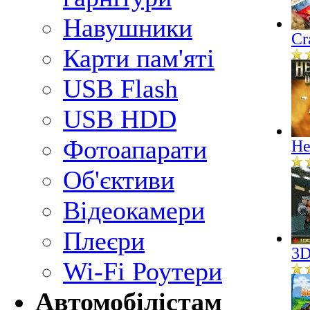
Навушники
Cr
Карти пам'яті
USB Flash
USB HDD
Фотоапарати
He
Об'єктиви
Відеокамери
Плеєри
3D
Wi-Fi Роутери
Автомобілістам