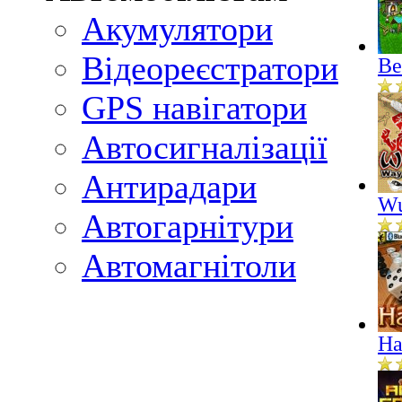
Акумулятори
Відеореєстратори
Ве
GPS навігатори
Автосигналізації
Антирадари
Wu
Автогарнітури
Автомагнітоли
На