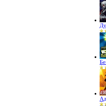
Ду
Бе
Ад