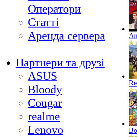
Оператори
Статті
Аренда сервера
An
Партнери та друзі
ASUS
Re
Bloody
Cougar
realme
Lenovo
Bo