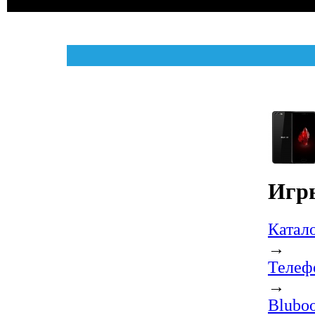
Игры
Катал
→
Телеф
→
Blubo