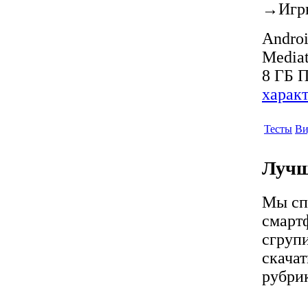
→
Игр
Androi
Media
8 ГБ П
харак
Тесты
Ви
Лучш
Мы сп
смарт
сгруп
скачат
рубрик