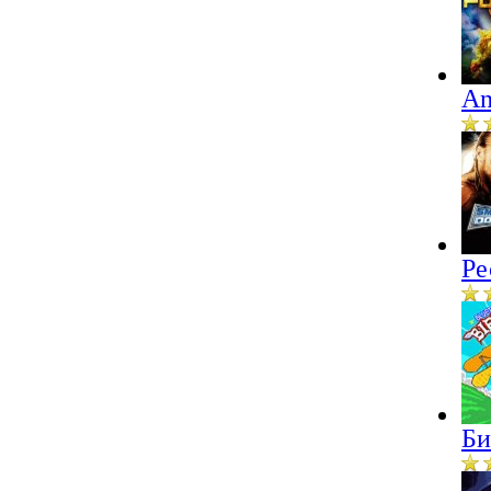
An
Ре
Би